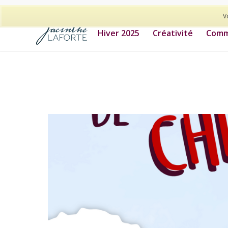
514-278-9938
V
Hiver 2025
Créativité
Commu