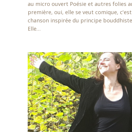
au micro ouvert Poésie et autres folies au
première, oui, elle se veut comique, c'es
chanson inspirée du principe bouddhiste
Elle…