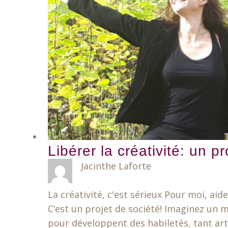
Libérer la créativité: un p
Jacinthe Laforte
La créativité, c'est sérieux Pour moi, aider
C’est un projet de société! Imaginez un 
pour développent des habiletés, tant arti