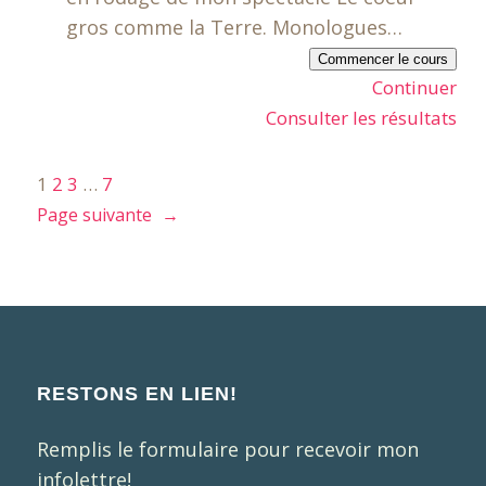
gros comme la Terre. Monologues…
Commencer le cours
Continuer
Consulter les résultats
1
2
3
…
7
Page suivante
→
RESTONS EN LIEN!
Remplis le formulaire pour recevoir mon
infolettre!