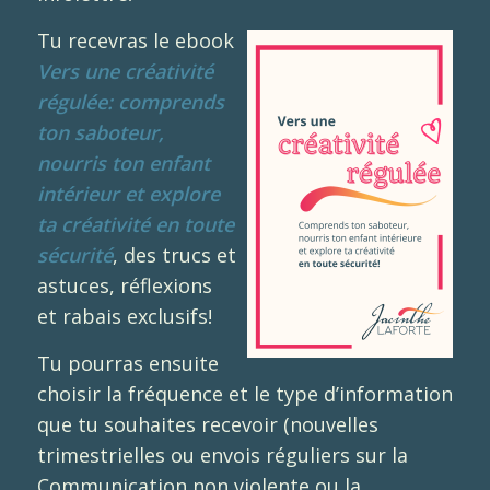
Tu recevras le ebook
Vers une créativité
régulée: comprends
ton saboteur,
nourris ton enfant
intérieur et explore
ta créativité en toute
sécurité
, des trucs et
astuces, réflexions
et rabais exclusifs!
Tu pourras ensuite
choisir la fréquence et le type d’information
que tu souhaites recevoir (nouvelles
trimestrielles ou envois réguliers sur la
Communication non violente ou la