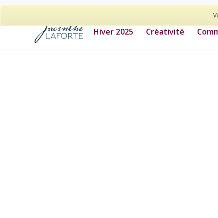
514-278-9938
V
Hiver 2025
Créativité
Commu