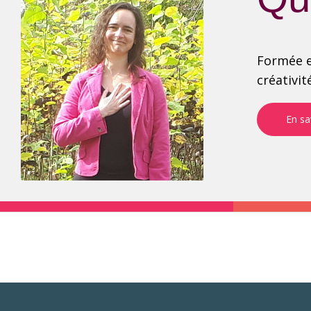
Formée e
créativit
En sa