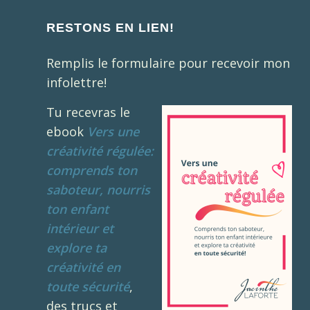
RESTONS EN LIEN!
Remplis le formulaire pour recevoir mon
infolettre!
Tu recevras le
ebook
Vers une
créativité régulée:
comprends ton
saboteur, nourris
ton enfant
intérieur et
explore ta
créativité en
toute sécurité
,
des trucs et