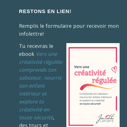
RESTONS EN LIEN!
Remplis le formulaire pour recevoir mon
infolettre!
Tu recevras le
ebook
Vers une
créativité régulée:
comprends ton
saboteur, nourris
ton enfant
intérieur et
explore ta
créativité en
toute sécurité
,
des trucs et