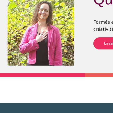
Formée e
créativit
En sa