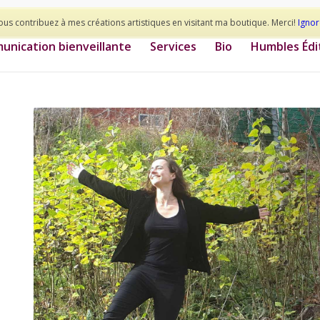
ous contribuez à mes créations artistiques en visitant ma boutique. Merci!
Ignor
nication bienveillante
Services
Bio
Humbles Édi