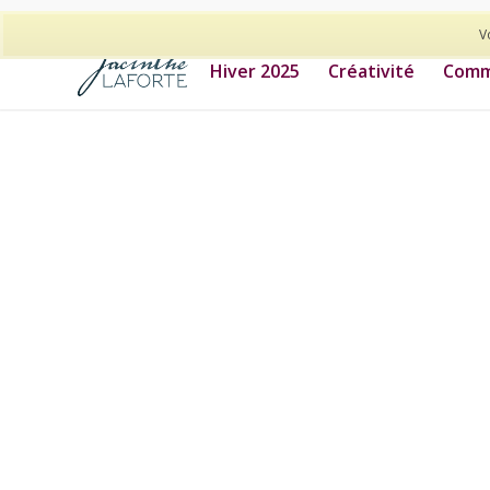
514-278-9938
V
Hiver 2025
Créativité
Commu