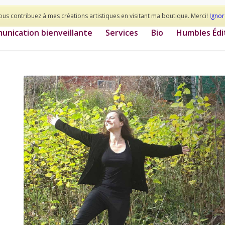
ous contribuez à mes créations artistiques en visitant ma boutique. Merci!
Ignor
nication bienveillante
Services
Bio
Humbles Édi