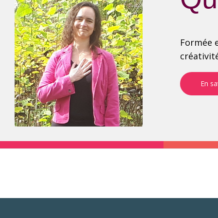
Formée e
créativit
En sa