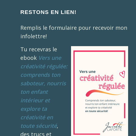
RESTONS EN LIEN!
Remplis le formulaire pour recevoir mon
infolettre!
Tu recevras le
ebook
Vers une
créativité régulée:
comprends ton
saboteur, nourris
ton enfant
intérieur et
explore ta
créativité en
toute sécurité
,
des trucs et