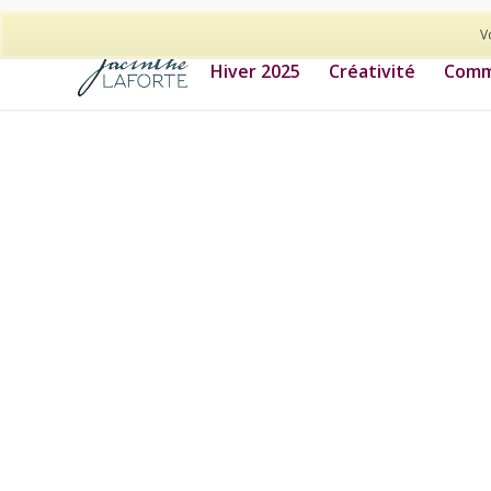
514-278-9938
V
Hiver 2025
Créativité
Commu