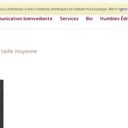
ous contribuez à mes créations artistiques en visitant ma boutique. Merci!
Ignor
nication bienveillante
Services
Bio
Humbles Édi
 taille moyenne