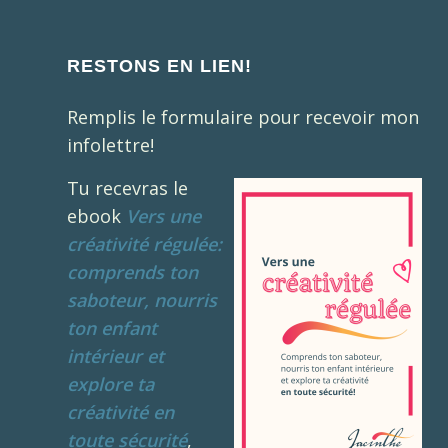
RESTONS EN LIEN!
Remplis le formulaire pour recevoir mon
infolettre!
Tu recevras le
ebook
Vers une
créativité régulée:
comprends ton
saboteur, nourris
ton enfant
intérieur et
explore ta
créativité en
toute sécurité
,