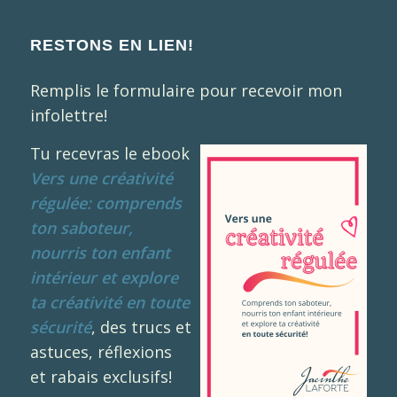
RESTONS EN LIEN!
Remplis le formulaire pour recevoir mon
infolettre!
Tu recevras le ebook
Vers une créativité
régulée: comprends
ton saboteur,
nourris ton enfant
intérieur et explore
ta créativité en toute
sécurité
, des trucs et
astuces, réflexions
et rabais exclusifs!