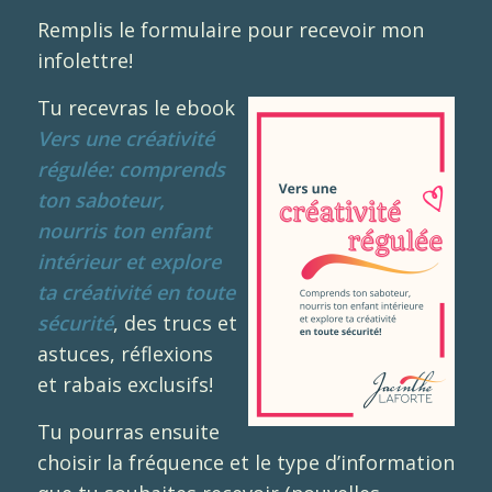
Remplis le formulaire pour recevoir mon
infolettre!
Tu recevras le ebook
Vers une créativité
régulée: comprends
ton saboteur,
nourris ton enfant
intérieur et explore
ta créativité en toute
sécurité
, des trucs et
astuces, réflexions
et rabais exclusifs!
Tu pourras ensuite
choisir la fréquence et le type d’information