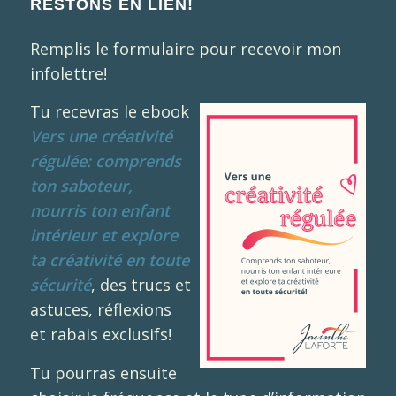
RESTONS EN LIEN!
Remplis le formulaire pour recevoir mon
infolettre!
Tu recevras le ebook
Vers une créativité
régulée: comprends
ton saboteur,
nourris ton enfant
intérieur et explore
ta créativité en toute
sécurité
, des trucs et
astuces, réflexions
et rabais exclusifs!
Tu pourras ensuite