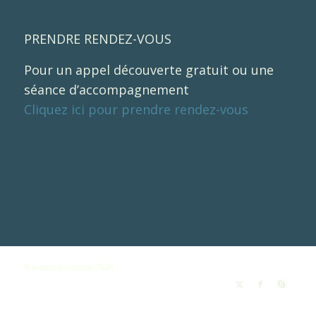
PRENDRE RENDEZ-VOUS
Pour un appel découverte gratuit ou une
séance d’accompagnement
Cliquez ici pour prendre rendez-vous
© Jacinthe Laforte, 2020 -
Enfold WordPress Theme by Kriesi
Communication bienveillante
Créativité
Jacinthe Laforte
Services
Ressources
Blogue
Vidéos
Humbles Éditions