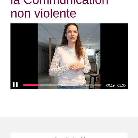
non violente
00:19
|
01:35