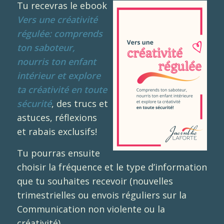
Tu recevras le ebook
Vers une créativité
régulée: comprends
ton saboteur,
nourris ton enfant
intérieur et explore
ta créativité en toute
sécurité
, des trucs et
astuces, réflexions
et rabais exclusifs!
Tu pourras ensuite
choisir la fréquence et le type d’information
que tu souhaites recevoir (nouvelles
trimestrielles ou envois réguliers sur la
Communication non violente ou la
créativité).