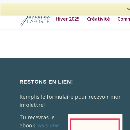
514-278-9938
V
Hiver 2025
Créativité
Commu
RESTONS EN LIEN!
Remplis le formulaire pour recevoir mon
infolettre!
Tu recevras le
ebook
Vers une