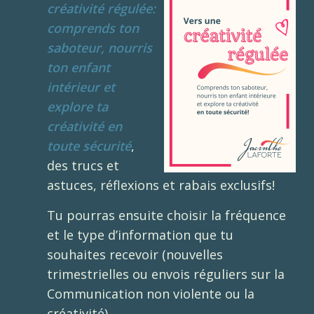
créativité régulée:
comprends ton
saboteur, nourris
ton enfant
intérieur et
explore ta
créativité en
toute sécurité
,
des trucs et
astuces, réflexions et rabais exclusifs!
Tu pourras ensuite choisir la fréquence
et le type d’information que tu
souhaites recevoir (nouvelles
trimestrielles ou envois réguliers sur la
Communication non violente ou la
créativité).