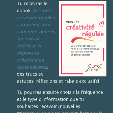
Tu recevras le
ebook
Vers une
créativité régulée:
comprends ton
saboteur, nourris
ton enfant
intérieur et
explore ta
créativité en
toute sécurité
,
des trucs et
astuces, réflexions et rabais exclusifs!
Tu pourras ensuite choisir la fréquence
et le type d’information que tu
souhaites recevoir (nouvelles