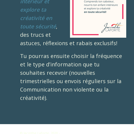
intérieur et
explore ta
créativité en
toute sécurité
,
des trucs et
astuces, réflexions et rabais exclusifs!
Tu pourras ensuite choisir la fréquence
et le type d’information que tu
souhaites recevoir (nouvelles
trimestrielles ou envois réguliers sur la
Communication non violente ou la
créativité).
C
© Jacinthe Laforte, 2020 -
Enfold WordPress Theme by Kriesi