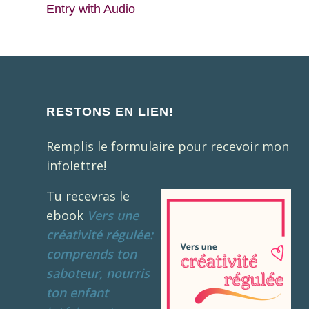
Entry with Audio
RESTONS EN LIEN!
Remplis le formulaire pour recevoir mon
infolettre!
Tu recevras le
ebook
Vers une
créativité régulée:
comprends ton
saboteur, nourris
ton enfant