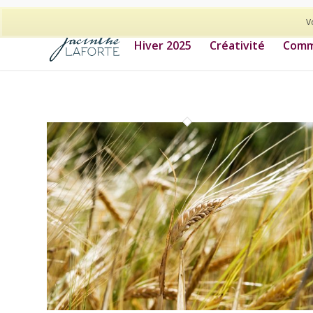
514-278-9938
V
Hiver 2025
Créativité
Commu