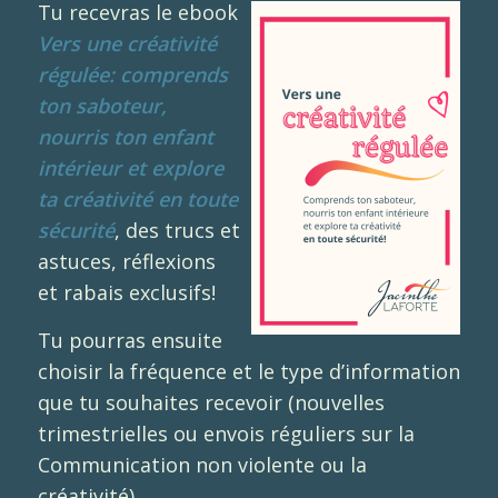
Tu recevras le ebook
Vers une créativité
régulée: comprends
ton saboteur,
nourris ton enfant
intérieur et explore
ta créativité en toute
sécurité
, des trucs et
astuces, réflexions
et rabais exclusifs!
Tu pourras ensuite
choisir la fréquence et le type d’information
que tu souhaites recevoir (nouvelles
trimestrielles ou envois réguliers sur la
Communication non violente ou la
créativité).