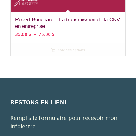
Robert Bouchard – La transmission de la CNV
en entreprise
Plage
35,00
$
–
75,00
$
de
prix :
Choix des options
35,00 $
à
75,00 $
RESTONS EN LIEN!
Remplis le formulaire pour recevoir mon
infolettre!