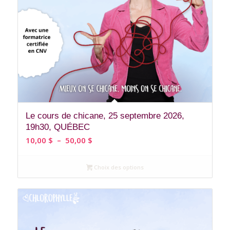
Le cours de chicane, 25 septembre 2026,
19h30, QUÉBEC
Plage
10,00
$
–
50,00
$
de
prix :
Choix des options
10,00 $
à
50,00 $