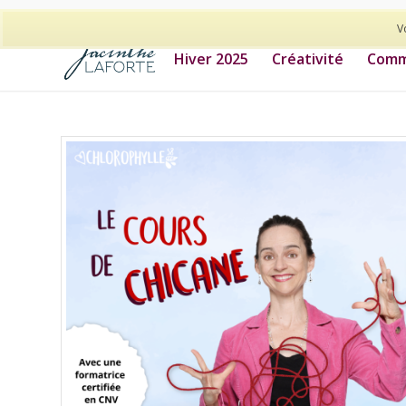
514-278-9938
V
Hiver 2025
Créativité
Commu