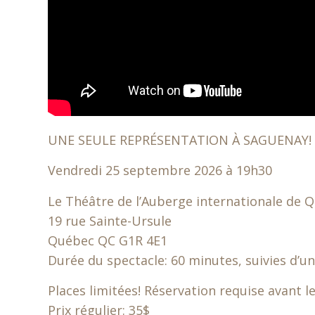
UNE SEULE REPRÉSENTATION À SAGUENAY!
Vendredi 25 septembre 2026 à 19h30
Le Théâtre de l’Auberge internationale de 
19 rue Sainte-Ursule
Québec QC G1R 4E1
Durée du spectacle: 60 minutes, suivies d’un
Places limitées! Réservation requise avant 
Prix régulier: 35$