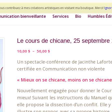
ous contribuez à mes créations artistiques en visitant ma boutique. Merci!
Ignor
nication bienveillante
Services
Bio
Humbles Édi
Le cours de chicane, 25 septembr
Plage
10,00
$
–
50,00
$
de
Un spectacle-conférence de Jacinthe Laforte
prix :
10,00 $
certifiée en Communication non violente
à
« Mieux on se chicane, moins on se chicane
50,00 $
Nouvellement engagée pour donner le Cours 
mieux! Suivant les instructions du Manuel qu
elle propose la dissection d’un conflit. Elle
illustre son propos avec sa propre histoire