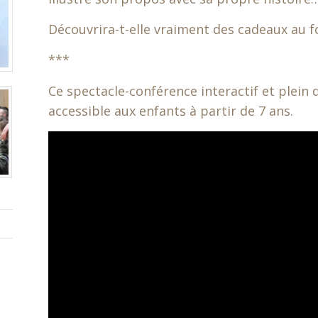
Découvrira-t-elle vraiment des cadeaux au f
***
Ce spectacle-conférence interactif et plein 
accessible aux enfants à partir de 7 ans.