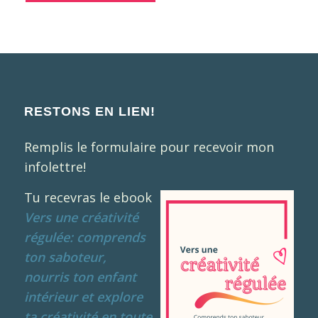
RESTONS EN LIEN!
Remplis le formulaire pour recevoir mon
infolettre!
Tu recevras le ebook
Vers une créativité
régulée: comprends
ton saboteur,
nourris ton enfant
intérieur et explore
ta créativité en toute