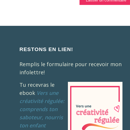
RESTONS EN LIEN!
Remplis le formulaire pour recevoir mon
infolettre!
Tu recevras le
ebook
Vers une
créativité régulée:
comprends ton
saboteur, nourris
ton enfant