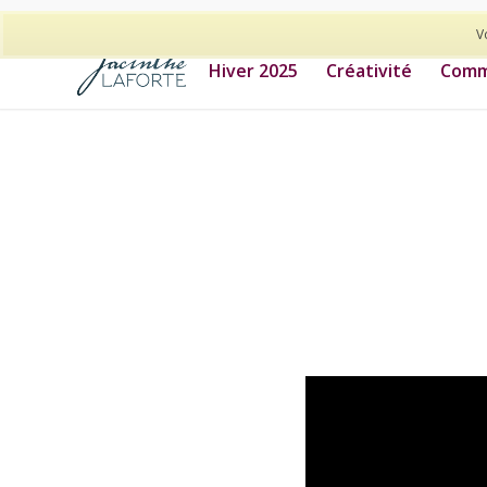
514-278-9938
V
Hiver 2025
Créativité
Commu