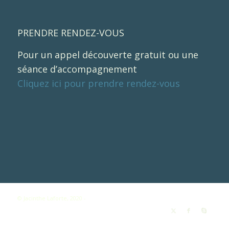
PRENDRE RENDEZ-VOUS
Pour un appel découverte gratuit ou une
séance d’accompagnement
Cliquez ici pour prendre rendez-vous
© Jacinthe Laforte, 2020 -
Enfold WordPress Theme by Kriesi
Communication bienveillante
Créativité
Jacinthe Laforte
Services
Ressources
Blogue
Vidéos
Humbles Éditions