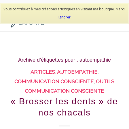
514-278-9938
Vous contribuez à mes créations artistiques en visitant ma boutique. Merci!
Ignorer
Archive d’étiquettes pour :
autoempathie
ARTICLES
,
AUTOEMPATHIE
,
COMMUNICATION CONSCIENTE
,
OUTILS
COMMUNICATION CONSCIENTE
« Brosser les dents » de
nos chacals