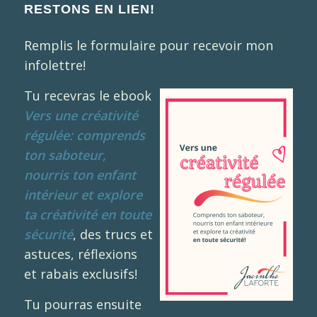
RESTONS EN LIEN!
Remplis le formulaire pour recevoir mon
infolettre!
Tu recevras le ebook
Vers une créativité
régulée: comprends
ton saboteur,
nourris ton enfant
intérieur et explore
ta créativité en toute
sécurité
, des trucs et
astuces, réflexions
et rabais exclusifs!
Tu pourras ensuite