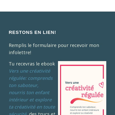
RESTONS EN LIEN!
Remplis le formulaire pour recevoir mon
infolettre!
Tu recevras le ebook
Vers une créativité
régulée: comprends
ton saboteur,
nourris ton enfant
intérieur et explore
ta créativité en toute
sécurité
, des trucs et