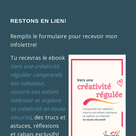
RESTONS EN LIEN!
Remplis le formulaire pour recevoir mon
infolettre!
Tu recevras le ebook
Vers une créativité
régulée: comprends
ton saboteur,
nourris ton enfant
intérieur et explore
ta créativité en toute
sécurité
, des trucs et
astuces, réflexions
et rabais exclusifs!