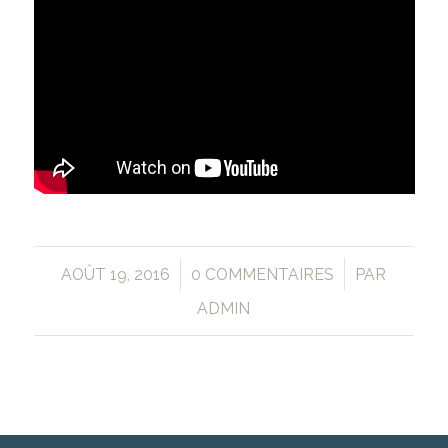
/
/
AOÛT 19, 2016
0 COMMENTAIRES
PAR
ADMIN