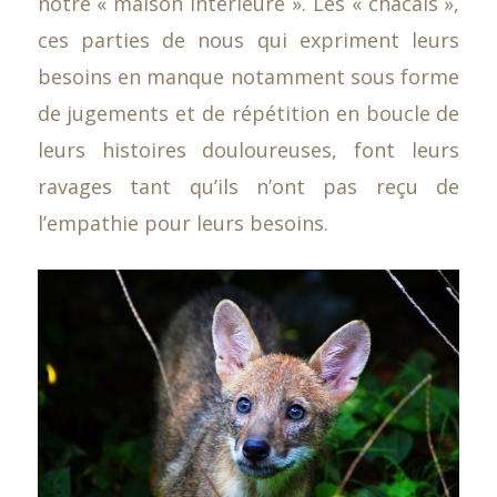
notre « maison intérieure ». Les « chacals »,
ces parties de nous qui expriment leurs
besoins en manque notamment sous forme
de jugements et de répétition en boucle de
leurs histoires douloureuses, font leurs
ravages tant qu’ils n’ont pas reçu de
l’empathie pour leurs besoins.