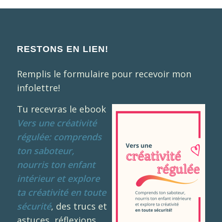
RESTONS EN LIEN!
Remplis le formulaire pour recevoir mon
infolettre!
Tu recevras le ebook
Vers une créativité
régulée: comprends
ton saboteur,
nourris ton enfant
intérieur et explore
ta créativité en toute
sécurité
, des trucs et
astuces, réflexions