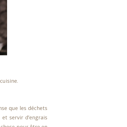
cuisine.
nse que les déchets
 et servir d’engrais
e chose pour être en