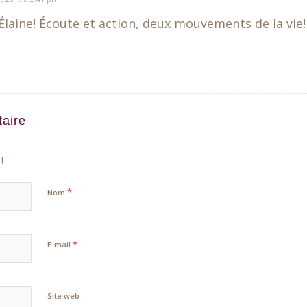
Élaine! Écoute et action, deux mouvements de la vie!
aire
!
*
Nom
*
E-mail
Site web