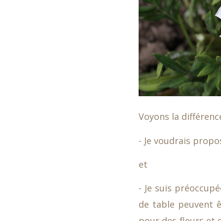
Voyons la différenc
- Je voudrais prop
et
- Je suis préoccup
de table peuvent êt
pour des fleurs et 