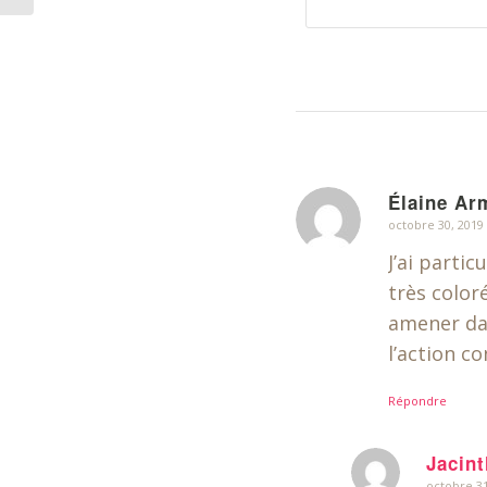
Élaine Ar
octobre 30, 2019
dit
:
J’ai parti
très color
amener dan
l’action co
Répondre
Jacint
octobre 31