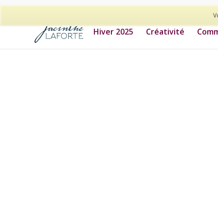
514-278-9938
V
Hiver 2025
Créativité
Commu