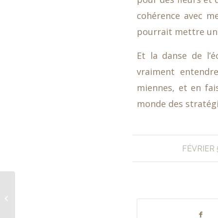
cohérence avec mes
pourrait mettre un 
Et la danse de l’
vraiment entendre
miennes, et en fa
monde des stratégie
FÉVRIER 
Chlorophylle38 en
toute humilité