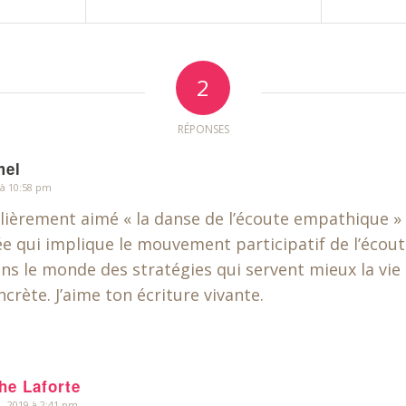
2
RÉPONSES
mel
 à 10:58 pm
culièrement aimé « la danse de l’écoute empathique »
ée qui implique le mouvement participatif de l’écout
s le monde des stratégies qui servent mieux la vie 
ncrète. J’aime ton écriture vivante.
he Laforte
, 2019 à 2:41 pm