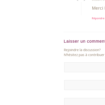
dit
:
Merci 
Répondre
Laisser un comment
Rejoindre la discussion?
N’hésitez pas à contribuer 