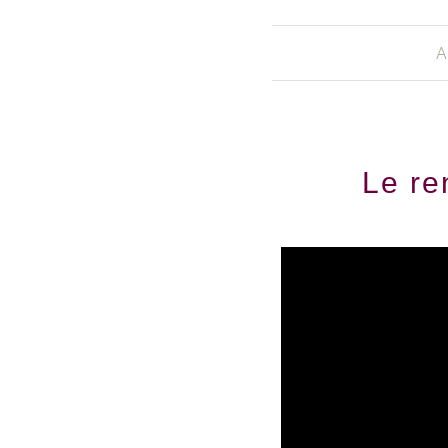
A
Le re