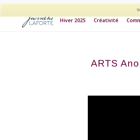
514-278-9938
V
Hiver 2025
Créativité
Commu
ARTS Anon