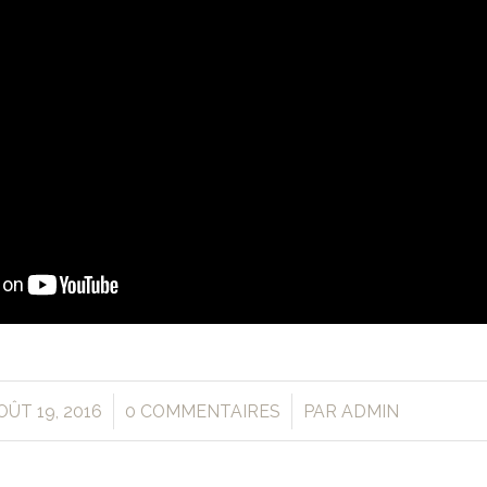
/
/
OÛT 19, 2016
0 COMMENTAIRES
PAR
ADMIN