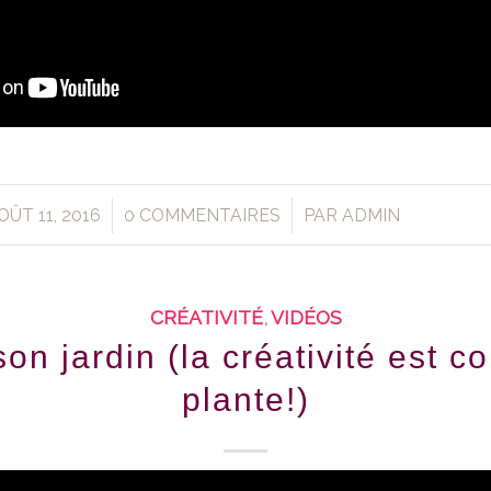
/
/
OÛT 11, 2016
0 COMMENTAIRES
PAR
ADMIN
CRÉATIVITÉ
,
VIDÉOS
son jardin (la créativité est
plante!)