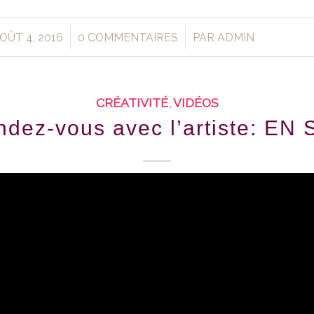
/
/
OÛT 4, 2016
0 COMMENTAIRES
PAR
ADMIN
CRÉATIVITÉ
,
VIDÉOS
ndez-vous avec l’artiste: EN