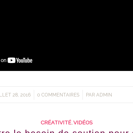
/
/
LLET 28, 2016
0 COMMENTAIRES
PAR
ADMIN
CRÉATIVITÉ
,
VIDÉOS