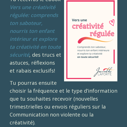
Vers une créativité
régulée: comprends
ton saboteur,
nourris ton enfant
intérieur et explore
ta créativité en toute
sécurité
, des trucs et
astuces, réflexions
et rabais exclusifs!
Tu pourras ensuite
choisir la fréquence et le type d’information
que tu souhaites recevoir (nouvelles
trimestrielles ou envois réguliers sur la
Communication non violente ou la
créativité).