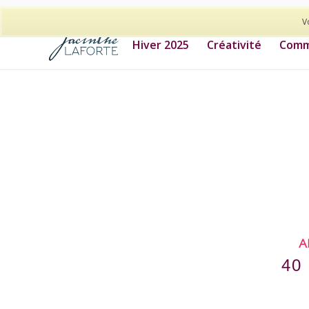
514-278-9938
V
Hiver 2025
Créativité
Commu
A
40 