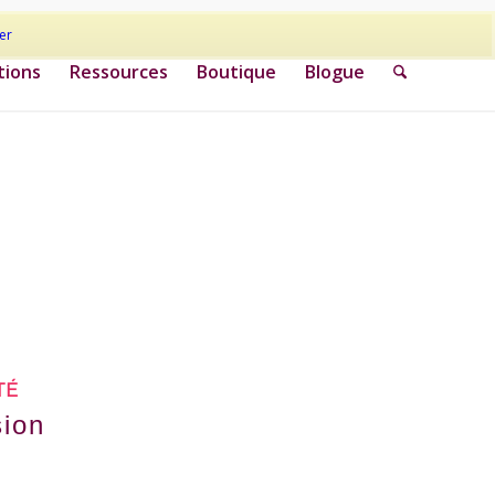
er
tions
Ressources
Boutique
Blogue
TÉ
sion