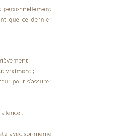
t personnellement
ent que ce dernier
rièvement :
ut vraiment ;
teur pour s’assurer
silence ;
nête avec soi-même