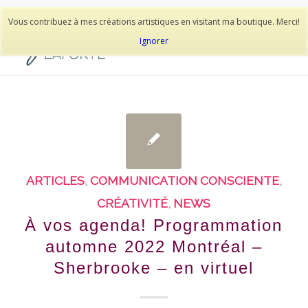
514-278-9938
Vous contribuez à mes créations artistiques en visitant ma boutique. Merci!
Ignorer
ARTICLES
,
COMMUNICATION CONSCIENTE
,
CRÉATIVITÉ
,
NEWS
À vos agenda! Programmation
automne 2022 Montréal –
Sherbrooke – en virtuel