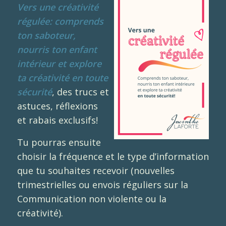
Vers une créativité
régulée: comprends
ton saboteur,
nourris ton enfant
intérieur et explore
ta créativité en toute
sécurité
, des trucs et
astuces, réflexions
et rabais exclusifs!
Tu pourras ensuite
choisir la fréquence et le type d’information
que tu souhaites recevoir (nouvelles
trimestrielles ou envois réguliers sur la
Communication non violente ou la
créativité).