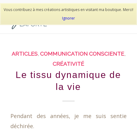
514-278-9938
Vous contribuez à mes créations artistiques en visitant ma boutique. Merci!
Ignorer
ARTICLES
,
COMMUNICATION CONSCIENTE
,
CRÉATIVITÉ
Le tissu dynamique de
la vie
Pendant des années, je me suis sentie
déchirée.